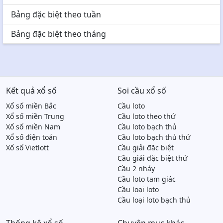
Bảng đặc biệt theo tuần
Bảng đặc biệt theo tháng
Kết quả xổ số
Soi cầu xổ số
Xổ số miền Bắc
Cầu loto
Xổ số miền Trung
Cầu loto theo thứ
Xổ số miền Nam
Cầu loto bạch thủ
Xổ số điện toán
Cầu loto bạch thủ thứ
Xổ số Vietlott
Cầu giải đặc biệt
Cầu giải đặc biệt thứ
Cầu 2 nháy
Cầu loto tam giác
Cầu loại loto
Cầu loại loto bạch thủ