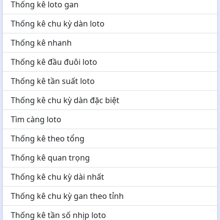
Thống kê loto gan
Thống kê chu kỳ dàn loto
Thống kê nhanh
Thống kê đầu đuôi loto
Thống kê tần suất loto
Thống kê chu kỳ dàn đặc biệt
Tìm càng loto
Thống kê theo tổng
Thống kê quan trọng
Thống kê chu kỳ dài nhất
Thống kê chu kỳ gan theo tỉnh
Thống kê tần số nhịp loto