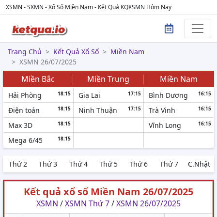
XSMN - SXMN - Xổ Số Miền Nam - Kết Quả KQXSMN Hôm Nay
Trang Chủ
Kết Quả Xổ Số
Miền Nam
XSMN 26/07/2025
Miền Bắc
Miền Trung
Miền Nam
18:15
17:15
16:15
Hải Phòng
Gia Lai
Bình Dương
18:15
17:15
16:15
Điện toán
Ninh Thuận
Trà Vinh
18:15
16:15
Max 3D
Vĩnh Long
18:15
Mega 6/45
Thứ 2
Thứ 3
Thứ 4
Thứ 5
Thứ 6
Thứ 7
C.Nhật
Kết quả xổ số Miền Nam 26/07/2025
XSMN
/
XSMN Thứ 7
/
XSMN 26/07/2025