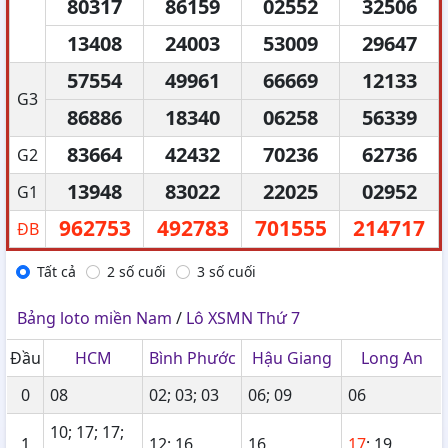
80317
86159
02552
32506
13408
24003
53009
29647
57554
49961
66669
12133
G3
86886
18340
06258
56339
83664
42432
70236
62736
G2
13948
83022
22025
02952
G1
962753
492783
701555
214717
ĐB
Tất cả
2 số cuối
3 số cuối
Bảng loto miền Nam
/
Lô XSMN Thứ 7
Đầu
HCM
Bình Phước
Hậu Giang
Long An
0
08
02; 03; 03
06; 09
06
10; 17; 17;
1
12; 16
16
17
; 19