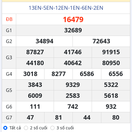
13EN-5EN-12EN-1EN-6EN-2EN
16479
ĐB
32689
G1
34894
72643
G2
87827
41746
91915
G3
44180
40642
80950
3018
8277
6586
6556
G4
3843
9329
5322
G5
6009
2583
5618
111
742
932
G6
47
81
44
80
G7
Tất cả
2 số cuối
3 số cuối