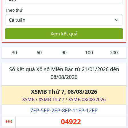
Theo thứ
Xem kết quả
30
60
90
100
200
Sổ kết quả
Xổ số Miền Bắc
từ
21/01/2026 đến
08/08/2026
XSMB Thứ 7, 08/08/2026
XSMB
/
XSMB Thứ 7
/
XSMB 08/08/2026
7EP-5EP-2EP-8EP-11EP-12EP
04922
ĐB