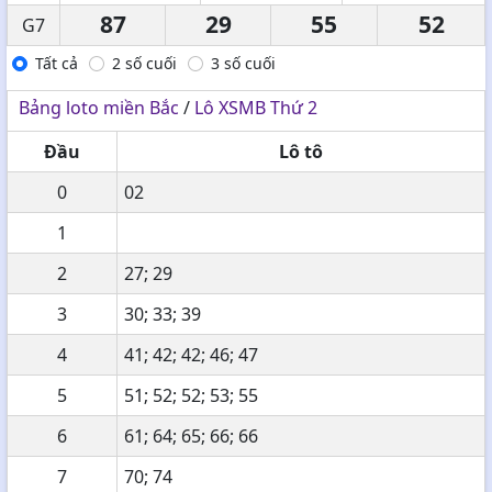
87
29
55
52
G7
Tất cả
2 số cuối
3 số cuối
Bảng loto miền Bắc
/
Lô XSMB Thứ 2
Đầu
Lô tô
0
02
1
2
27; 29
3
30; 33; 39
4
41; 42; 42; 46; 47
5
51; 52; 52; 53; 55
6
61; 64; 65; 66; 66
7
70; 74