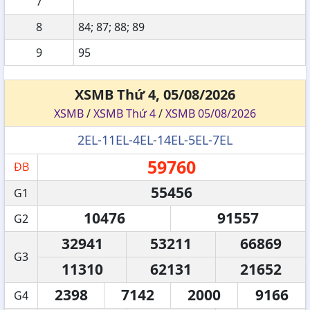
7
8
84; 87; 88; 89
9
95
XSMB Thứ 4, 05/08/2026
XSMB
/
XSMB Thứ 4
/
XSMB 05/08/2026
2EL-11EL-4EL-14EL-5EL-7EL
59760
ĐB
55456
G1
10476
91557
G2
32941
53211
66869
G3
11310
62131
21652
2398
7142
2000
9166
G4