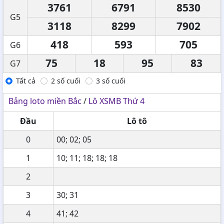
3761
6791
8530
G5
3118
8299
7902
418
593
705
G6
75
18
95
83
G7
Tất cả
2 số cuối
3 số cuối
Bảng loto miền Bắc
/
Lô XSMB Thứ 4
Đầu
Lô tô
0
00; 02; 05
1
10; 11; 18; 18; 18
2
3
30; 31
4
41; 42