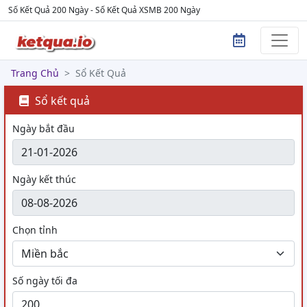
Sổ Kết Quả 200 Ngày - Sổ Kết Quả XSMB 200 Ngày
Trang Chủ
Sổ Kết Quả
Sổ kết quả
Ngày bắt đầu
Ngày kết thúc
Chọn tỉnh
Số ngày tối đa