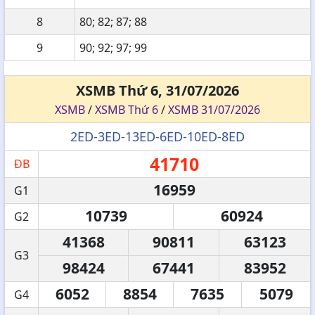
8
80; 82; 87; 88
9
90; 92; 97; 99
XSMB Thứ 6, 31/07/2026
XSMB
/
XSMB Thứ 6
/
XSMB 31/07/2026
2ED-3ED-13ED-6ED-10ED-8ED
41710
ĐB
16959
G1
10739
60924
G2
41368
90811
63123
G3
98424
67441
83952
6052
8854
7635
5079
G4