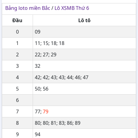
Bảng loto miền Bắc
/
Lô XSMB Thứ 6
Đầu
Lô tô
0
09
1
11; 15; 18; 18
2
22; 27; 29
3
32
4
42; 42; 43; 43; 44; 46; 47
5
50; 56
6
7
77;
79
8
80; 80; 81; 83; 86; 89
9
94