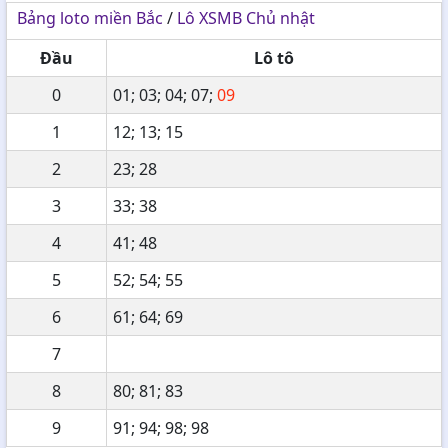
Bảng loto miền Bắc
/
Lô XSMB Chủ nhật
Đầu
Lô tô
0
01; 03; 04; 07;
09
1
12; 13; 15
2
23; 28
3
33; 38
4
41; 48
5
52; 54; 55
6
61; 64; 69
7
8
80; 81; 83
9
91; 94; 98; 98