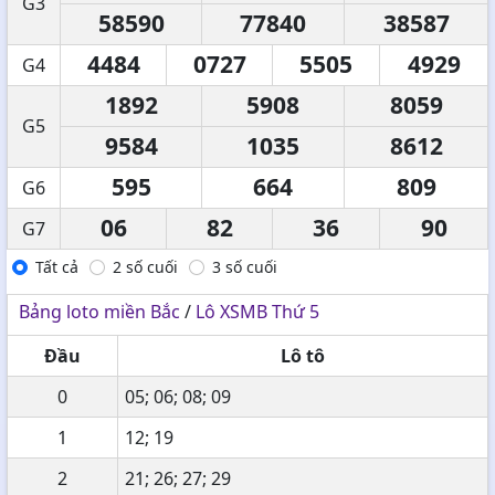
G3
58590
77840
38587
4484
0727
5505
4929
G4
1892
5908
8059
G5
9584
1035
8612
595
664
809
G6
06
82
36
90
G7
Tất cả
2 số cuối
3 số cuối
Bảng loto miền Bắc
/
Lô XSMB Thứ 5
Đầu
Lô tô
0
05; 06; 08; 09
1
12; 19
2
21; 26; 27; 29