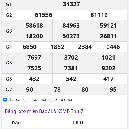
34327
G1
61556
81119
G2
58618
84963
59121
G3
18200
50273
26811
6850
1862
2384
0446
G4
7697
3702
1021
G5
7525
7381
9202
432
542
417
G6
90
78
80
95
G7
Tất cả
2 số cuối
3 số cuối
Bảng loto miền Bắc
/
Lô XSMB Thứ 7
Đầu
Lô tô