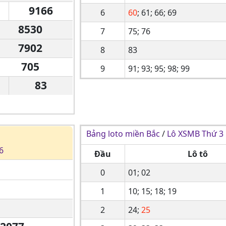
9166
6
60
; 61; 66; 69
8530
7
75; 76
7902
8
83
705
9
91; 93; 95; 98; 99
83
Bảng loto miền Bắc
/
Lô XSMB Thứ 3
6
Đầu
Lô tô
0
01; 02
1
10; 15; 18; 19
2
24;
25