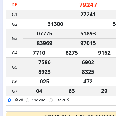
79247
ĐB
27241
G1
31300
5
G2
07775
51893
G3
83969
97015
7710
8275
9162
G4
7586
6902
G5
8923
8325
025
472
G6
04
63
29
G7
Tất cả
2 số cuối
3 số cuối