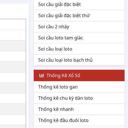
Soi cầu giải đặc biệt
Soi cầu giải đặc biệt thứ
Soi cầu 2 nháy
Soi cầu loto tam giác
Soi cầu loại loto
Soi cầu loại loto bạch thủ
Thống Kê Xổ Số
Thống kê loto gan
Thống kê chu kỳ dàn loto
Thống kê nhanh
Thống kê đầu đuôi loto