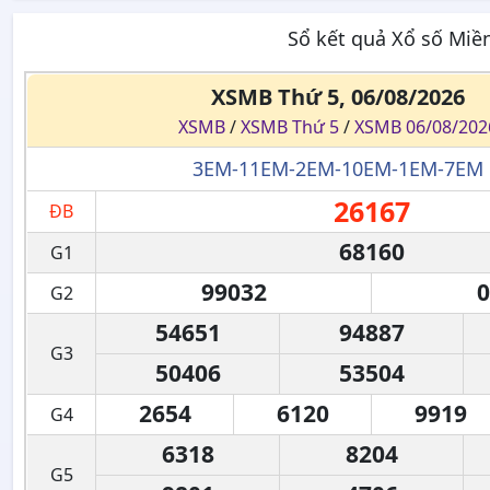
Sổ kết quả
Xổ số Miề
XSMB Thứ 5, 06/08/2026
XSMB
/
XSMB Thứ 5
/
XSMB 06/08/202
3EM-11EM-2EM-10EM-1EM-7EM
26167
ĐB
68160
G1
99032
0
G2
54651
94887
G3
50406
53504
2654
6120
9919
G4
6318
8204
G5