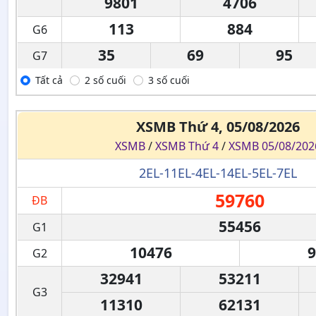
9801
4706
113
884
G6
35
69
95
G7
Tất cả
2 số cuối
3 số cuối
XSMB Thứ 4, 05/08/2026
XSMB
/
XSMB Thứ 4
/
XSMB 05/08/202
2EL-11EL-4EL-14EL-5EL-7EL
59760
ĐB
55456
G1
10476
9
G2
32941
53211
G3
11310
62131