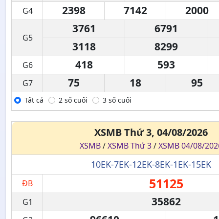
2398
7142
2000
G4
3761
6791
G5
3118
8299
418
593
G6
75
18
95
G7
Tất cả
2 số cuối
3 số cuối
XSMB Thứ 3, 04/08/2026
XSMB
/
XSMB Thứ 3
/
XSMB 04/08/202
10EK-7EK-12EK-8EK-1EK-15EK
51125
ĐB
35862
G1