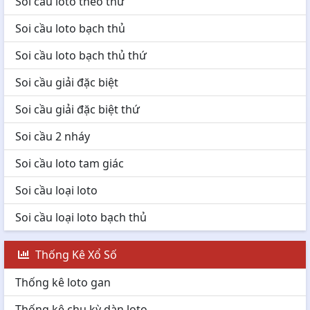
Soi cầu loto theo thứ
Soi cầu loto bạch thủ
Soi cầu loto bạch thủ thứ
Soi cầu giải đặc biệt
Soi cầu giải đặc biệt thứ
Soi cầu 2 nháy
Soi cầu loto tam giác
Soi cầu loại loto
Soi cầu loại loto bạch thủ
Thống Kê Xổ Số
Thống kê loto gan
Thống kê chu kỳ dàn loto