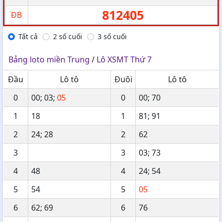
812405
ĐB
Tất cả
2 số cuối
3 số cuối
Bảng loto miền Trung
/
Lô XSMT Thứ 7
Đầu
Lô tô
Đuôi
Lô tô
0
00; 03;
05
0
00; 70
1
18
1
81; 91
2
24; 28
2
62
3
3
03; 73
4
48
4
24; 54
5
54
5
05
6
62; 69
6
76