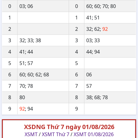
0
03; 06
0
60; 60; 70; 80
1
1
41; 51
2
2
32; 62;
92
3
32; 33; 38
3
03; 33
4
41; 44
4
44; 94
5
51; 57
5
6
60; 60; 62; 68
6
06
7
70; 78
7
57
8
80
8
38; 68; 78
9
92
; 94
9
XSDNG Thứ 7 ngày 01/08/2026
XSMT
/
XSMT Thứ 7
/
XSMT 01/08/2026