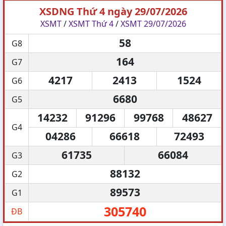
XSDNG Thứ 4 ngày 29/07/2026
XSMT
/
XSMT Thứ 4
/
XSMT 29/07/2026
58
G8
164
G7
4217
2413
1524
G6
6680
G5
14232
91296
99768
48627
G4
04286
66618
72493
61735
66084
G3
88132
G2
89573
G1
305740
ĐB