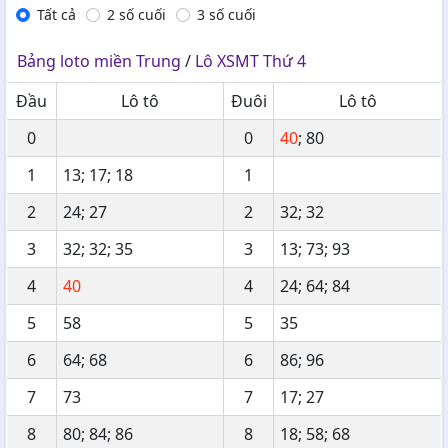
Tất cả
2 số cuối
3 số cuối
Bảng loto miền Trung
/
Lô XSMT Thứ 4
Đầu
Lô tô
Đuôi
Lô tô
0
0
40
; 80
1
13; 17; 18
1
2
24; 27
2
32; 32
3
32; 32; 35
3
13; 73; 93
4
40
4
24; 64; 84
5
58
5
35
6
64; 68
6
86; 96
7
73
7
17; 27
8
80; 84; 86
8
18; 58; 68