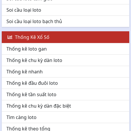
Soi cầu loại loto
Soi cầu loại loto bạch thủ
Thống Kê Xổ Số
Thống kê loto gan
Thống kê chu kỳ dàn loto
Thống kê nhanh
Thống kê đầu đuôi loto
Thống kê tần suất loto
Thống kê chu kỳ dàn đặc biệt
Tìm càng loto
Thống kê theo tổng