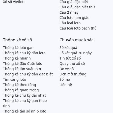
Xổ số Vietlott
Cầu giải đặc biệt
Cầu giải đặc biệt thứ
Cầu 2 nháy
Cầu loto tam giác
Cầu loại loto
Cầu loại loto bạch thủ
Thống kê xổ số
Chuyên mục khác
Thống kê loto gan
Sổ kết quả
Thống kê chu kỳ dàn loto
Sổ kết quả 30 ngày
Thống kê nhanh
Tin tức xổ số
Thống kê đầu đuôi loto
Quay thử xổ số
Thống kê tần suất loto
Dò vé số
Thống kê chu kỳ dàn đặc biệt
Lịch mở thưởng
Tìm càng loto
Sổ mơ
Thống kê theo tổng
Liên hệ
Thống kê quan trọng
Thống kê chu kỳ dài nhất
Thống kê chu kỳ gan theo
tỉnh
Thống kê tần số nhịp loto