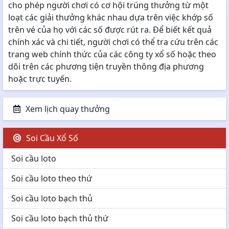
cho phép người chơi có cơ hội trúng thưởng từ một
loạt các giải thưởng khác nhau dựa trên việc khớp số
trên vé của họ với các số được rút ra. Để biết kết quả
chính xác và chi tiết, người chơi có thể tra cứu trên các
trang web chính thức của các công ty xổ số hoặc theo
dõi trên các phương tiện truyền thông địa phương
hoặc trực tuyến.
Xem lịch quay thưởng
Soi Cầu Xổ Số
Soi cầu loto
Soi cầu loto theo thứ
Soi cầu loto bạch thủ
Soi cầu loto bạch thủ thứ