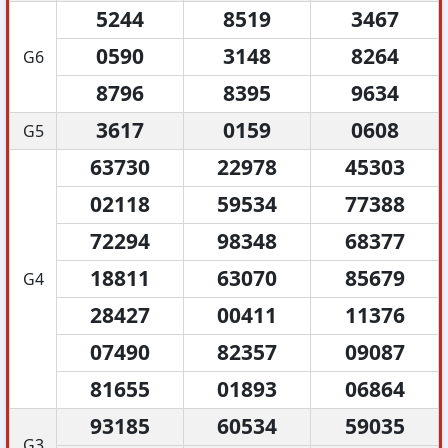
5244
8519
3467
0590
3148
8264
G6
8796
8395
9634
3617
0159
0608
G5
63730
22978
45303
02118
59534
77388
72294
98348
68377
18811
63070
85679
G4
28427
00411
11376
07490
82357
09087
81655
01893
06864
93185
60534
59035
G3