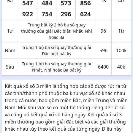
Ba
18
4tr
547
484
573
856
922
754
296
624
Trùng bất kỳ 2 bộ ba số quay
Tư
96
1tr
thưởng của giải Đặc biệt, Nhất, Nhì
hoặc Ba
Trùng 1 bộ ba số quay thưởng giải
Năm
596
100k
Đặc biệt bất kỳ
Trùng 1 bộ ba số quay thưởng giải
Sáu
6400
40k
Nhất, Nhì hoặc Ba bất kỳ
Kết quả xổ số 3 miền là tổng hợp các số được rút ra từ
các tỉnh/thành phố thuộc ba khu vực xổ số khác nhau
trong cả nước, bao gồm miền Bắc, miền Trung và miền
Nam. Mỗi khu vực sẽ có một hệ thống riêng để rút số
và công bố kết quả xổ số hàng ngày. Kết quả xổ số 3
miền thường bao gồm giải đặc biệt và các giải thưởng
khác nhau tùy theo kết quả của từng ngày. Điều này