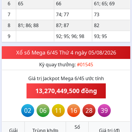
6
65
66
61; 65; 69
7
74; 77
73
8
81; 86; 88
87; 87
82
9
92; 95; 96; 98
93; 95
Xổ số Mega 6/45
Thứ 4 ngày 05/08/2026
Kỳ quay thưởng:
#01545
Giá trị Jackpot Mega 6/45 ước tính
13,270,449,500 đồng
02
06
11
16
28
39
Số
Giải
Trùng khớp
Giá trị (đ)