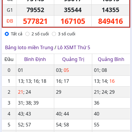
79552
35544
14355
G1
577821
167105
849416
ĐB
Tất cả
2 số cuối
3 số cuối
Bảng loto miền Trung
/
Lô XSMT Thứ 5
Đầu
Bình Định
Quảng Trị
Quảng Bình
0
01
03;
05
01; 08
1
13; 13; 16; 18
16; 17
13; 14;
16
2
21
; 24
29
21; 24; 29
3
31; 38; 39
36
4
43; 43
40; 44
40
5
52; 57
54; 58
55