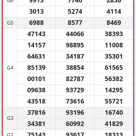
9913
7740
2836
G6
3013
5274
4114
6988
8577
8469
G5
47143
44066
38393
14157
98895
11008
64631
34187
35301
85139
38854
61565
G4
00101
82787
56382
09638
93729
14295
43518
73616
55721
37816
93196
16740
G3
34381
60992
41829
75143
93617
18313
G2