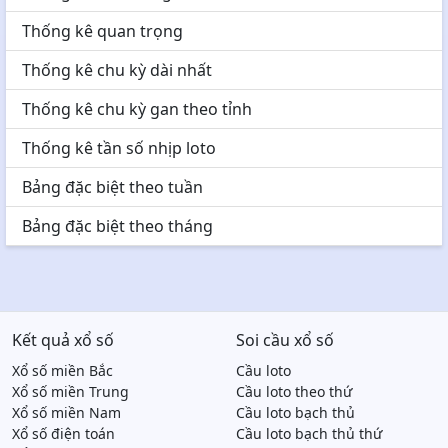
Thống kê quan trọng
Thống kê chu kỳ dài nhất
Thống kê chu kỳ gan theo tỉnh
Thống kê tần số nhịp loto
Bảng đặc biệt theo tuần
Bảng đặc biệt theo tháng
Kết quả xổ số
Soi cầu xổ số
Xổ số miền Bắc
Cầu loto
Xổ số miền Trung
Cầu loto theo thứ
Xổ số miền Nam
Cầu loto bạch thủ
Xổ số điện toán
Cầu loto bạch thủ thứ