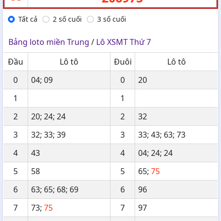
Tất cả
2 số cuối
3 số cuối
Bảng loto miền Trung
/
Lô XSMT Thứ 7
Đầu
Lô tô
Đuôi
Lô tô
0
04; 09
0
20
1
1
2
20; 24; 24
2
32
3
32; 33; 39
3
33; 43; 63; 73
4
43
4
04; 24; 24
5
58
5
65;
75
6
63; 65; 68; 69
6
96
7
73;
75
7
97