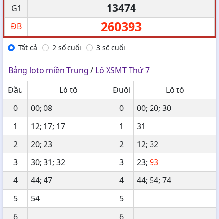
13474
G1
260393
ĐB
Tất cả
2 số cuối
3 số cuối
Bảng loto miền Trung
/
Lô XSMT Thứ 7
Đầu
Lô tô
Đuôi
Lô tô
0
00; 08
0
00; 20; 30
1
12; 17; 17
1
31
2
20; 23
2
12; 32
3
30; 31; 32
3
23;
93
4
44; 47
4
44; 54; 74
5
54
5
6
6