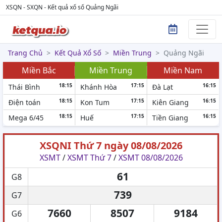
XSQN - SXQN - Kết quả xổ số Quảng Ngãi
Trang Chủ
Kết Quả Xổ Số
Miền Trung
Quảng Ngãi
Miền Bắc
Miền Trung
Miền Nam
18:15
17:15
16:15
Thái Bình
Khánh Hòa
Đà Lạt
18:15
17:15
16:15
Điện toán
Kon Tum
Kiên Giang
18:15
17:15
16:15
Mega 6/45
Huế
Tiền Giang
XSQNI Thứ 7 ngày 08/08/2026
XSMT
/
XSMT Thứ 7
/
XSMT 08/08/2026
61
G8
739
G7
7660
8507
9184
G6