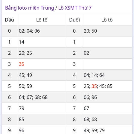
Bảng loto miền Trung
/
Lô XSMT Thứ 7
Đầu
Lô tô
Đuôi
Lô tô
0
02; 04; 06
0
20; 50
1
14
1
2
20; 25
2
02
3
35
3
4
45; 49
4
04; 14; 64
5
50; 59
5
25;
35
; 45; 85
6
64; 67; 68; 68
6
06; 96
7
79
7
67
8
85
8
68; 68
9
96
9
49; 59; 79