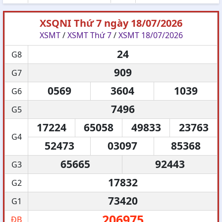
XSQNI Thứ 7 ngày 18/07/2026
XSMT
/
XSMT Thứ 7
/
XSMT 18/07/2026
24
G8
909
G7
0569
3604
1039
G6
7496
G5
17224
65058
49833
23763
G4
52473
03097
85368
65665
92443
G3
17832
G2
73420
G1
206975
ĐB