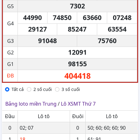
7302
G5
44990
74850
63660
07248
G4
29127
85247
63554
91048
75760
G3
12091
G2
98155
G1
404418
ĐB
Tất cả
2 số cuối
3 số cuối
Bảng loto miền Trung
/
Lô XSMT Thứ 7
Đầu
Lô tô
Đuôi
Lô tô
0
02; 07
0
50; 60; 60; 60; 90
1
18
1
61; 91