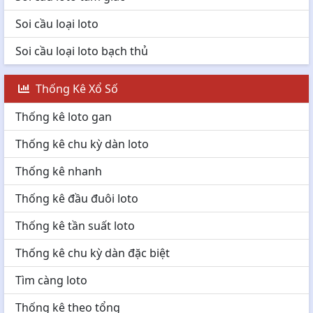
Soi cầu loại loto
Soi cầu loại loto bạch thủ
Thống Kê Xổ Số
Thống kê loto gan
Thống kê chu kỳ dàn loto
Thống kê nhanh
Thống kê đầu đuôi loto
Thống kê tần suất loto
Thống kê chu kỳ dàn đặc biệt
Tìm càng loto
Thống kê theo tổng