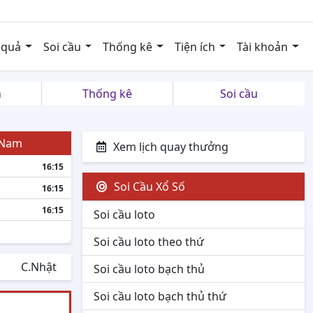
t quả
Soi cầu
Thống kê
Tiện ích
Tài khoản
n
Thống kê
Soi cầu
 Nam
Xem lịch quay thưởng
16:15
Soi Cầu Xổ Số
16:15
16:15
Soi cầu loto
Soi cầu loto theo thứ
C.Nhật
Soi cầu loto bạch thủ
Soi cầu loto bạch thủ thứ