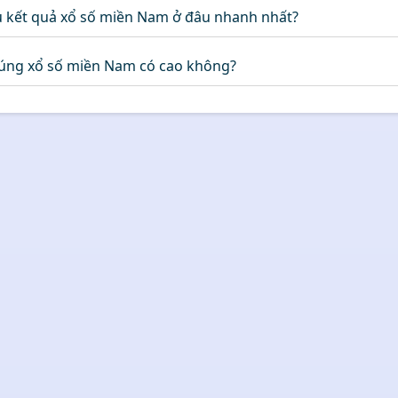
u kết quả xổ số miền Nam ở đâu nhanh nhất?
trúng xổ số miền Nam có cao không?