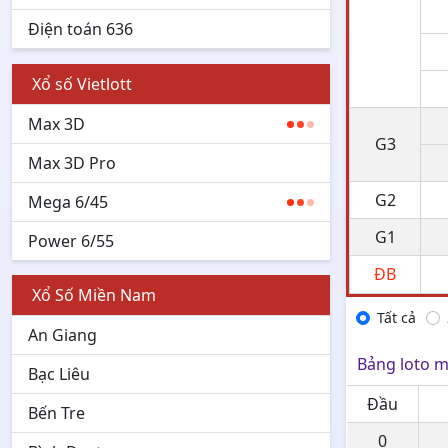
Điện toán 636
Xổ số Vietlott
Max 3D
G3
Max 3D Pro
G2
Mega 6/45
G1
Power 6/55
ĐB
Xổ Số Miền Nam
Tất cả
An Giang
Bảng loto 
Bạc Liêu
Đầu
Bến Tre
0