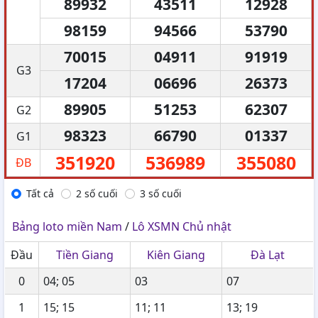
89932
43511
12928
98159
94566
53790
70015
04911
91919
G3
17204
06696
26373
89905
51253
62307
G2
98323
66790
01337
G1
351920
536989
355080
ĐB
Tất cả
2 số cuối
3 số cuối
Bảng loto miền Nam
/
Lô XSMN Chủ nhật
Đầu
Tiền Giang
Kiên Giang
Đà Lạt
0
04; 05
03
07
1
15; 15
11; 11
13; 19