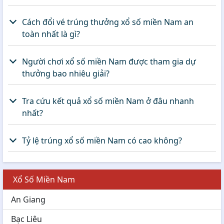
Cách đổi vé trúng thưởng xổ số miền Nam an
toàn nhất là gì?
Người chơi xổ số miền Nam được tham gia dự
thưởng bao nhiêu giải?
Tra cứu kết quả xổ số miền Nam ở đâu nhanh
nhất?
Tỷ lệ trúng xổ số miền Nam có cao không?
Xổ Số Miền Nam
An Giang
Bạc Liêu