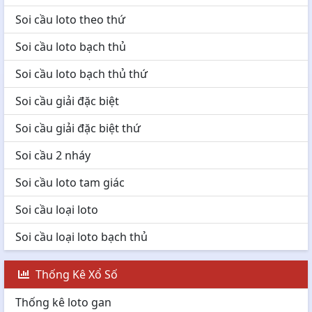
Soi cầu loto theo thứ
Soi cầu loto bạch thủ
Soi cầu loto bạch thủ thứ
Soi cầu giải đặc biệt
Soi cầu giải đặc biệt thứ
Soi cầu 2 nháy
Soi cầu loto tam giác
Soi cầu loại loto
Soi cầu loại loto bạch thủ
Thống Kê Xổ Số
Thống kê loto gan