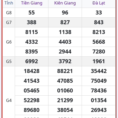
Tỉnh
Tiền Giang
Kiên Giang
Đà Lạt
55
96
33
G8
388
827
843
G7
8115
1138
8213
4332
4403
5668
G6
8395
2944
7280
6992
3792
1961
G5
18428
88221
35442
41543
47085
75049
05465
01060
78436
52298
21299
01354
G4
89680
38054
26943