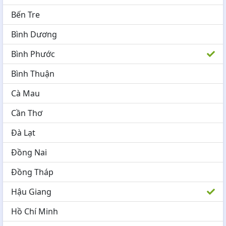
Bến Tre
Bình Dương
Bình Phước
Bình Thuận
Cà Mau
Cần Thơ
Đà Lạt
Đồng Nai
Đồng Tháp
Hậu Giang
Hồ Chí Minh