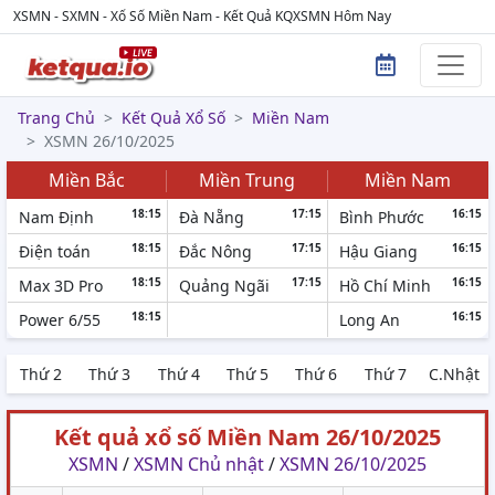
XSMN - SXMN - Xổ Số Miền Nam - Kết Quả KQXSMN Hôm Nay
Trang Chủ
Kết Quả Xổ Số
Miền Nam
XSMN 26/10/2025
Miền Bắc
Miền Trung
Miền Nam
18:15
17:15
16:15
Nam Định
Đà Nẵng
Bình Phước
18:15
17:15
16:15
Điện toán
Đắc Nông
Hậu Giang
18:15
17:15
16:15
Max 3D Pro
Quảng Ngãi
Hồ Chí Minh
18:15
16:15
Power 6/55
Long An
Thứ 2
Thứ 3
Thứ 4
Thứ 5
Thứ 6
Thứ 7
C.Nhật
Kết quả xổ số Miền Nam 26/10/2025
XSMN
/
XSMN Chủ nhật
/
XSMN 26/10/2025