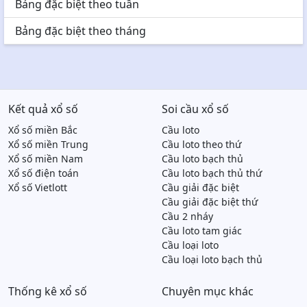
Bảng đặc biệt theo tuần
Bảng đặc biệt theo tháng
Kết quả xổ số
Soi cầu xổ số
Xổ số miền Bắc
Cầu loto
Xổ số miền Trung
Cầu loto theo thứ
Xổ số miền Nam
Cầu loto bạch thủ
Xổ số điện toán
Cầu loto bạch thủ thứ
Xổ số Vietlott
Cầu giải đặc biệt
Cầu giải đặc biệt thứ
Cầu 2 nháy
Cầu loto tam giác
Cầu loại loto
Cầu loại loto bạch thủ
Thống kê xổ số
Chuyên mục khác