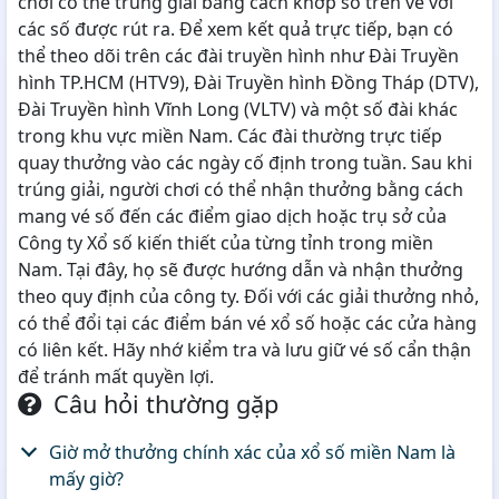
chơi có thể trúng giải bằng cách khớp số trên vé với
các số được rút ra. Để xem kết quả trực tiếp, bạn có
thể theo dõi trên các đài truyền hình như Đài Truyền
hình TP.HCM (HTV9), Đài Truyền hình Đồng Tháp (DTV),
Đài Truyền hình Vĩnh Long (VLTV) và một số đài khác
trong khu vực miền Nam. Các đài thường trực tiếp
quay thưởng vào các ngày cố định trong tuần. Sau khi
trúng giải, người chơi có thể nhận thưởng bằng cách
mang vé số đến các điểm giao dịch hoặc trụ sở của
Công ty Xổ số kiến thiết của từng tỉnh trong miền
Nam. Tại đây, họ sẽ được hướng dẫn và nhận thưởng
theo quy định của công ty. Đối với các giải thưởng nhỏ,
có thể đổi tại các điểm bán vé xổ số hoặc các cửa hàng
có liên kết. Hãy nhớ kiểm tra và lưu giữ vé số cẩn thận
để tránh mất quyền lợi.
Câu hỏi thường gặp
Giờ mở thưởng chính xác của xổ số miền Nam là
mấy giờ?