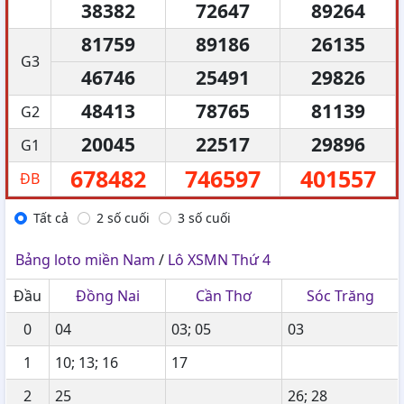
38382
72647
89264
81759
89186
26135
G3
46746
25491
29826
48413
78765
81139
G2
20045
22517
29896
G1
678482
746597
401557
ĐB
Tất cả
2 số cuối
3 số cuối
Bảng loto miền Nam
/
Lô XSMN Thứ 4
Đầu
Đồng Nai
Cần Thơ
Sóc Trăng
0
04
03; 05
03
1
10; 13; 16
17
2
25
26; 28