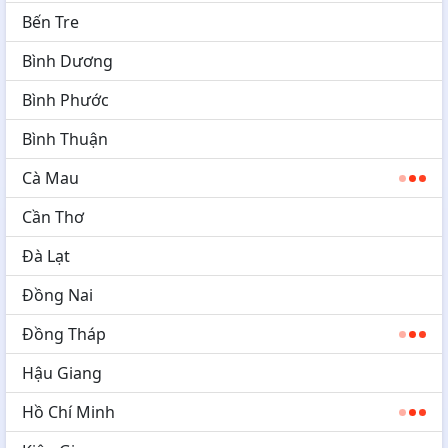
Bến Tre
Bình Dương
Bình Phước
Bình Thuận
Cà Mau
Cần Thơ
Đà Lạt
Đồng Nai
Đồng Tháp
Hậu Giang
Hồ Chí Minh