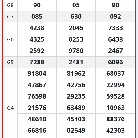
90
05
90
G8
085
630
092
G7
4238
2045
7333
4325
0253
6438
G6
2592
9780
2467
7288
2481
6096
G5
91804
81962
68037
47867
42756
22994
76598
29235
59528
21576
63489
10963
G4
48610
45403
88376
66816
02649
42303