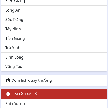
Kiên Giang
Long An
Sóc Trăng
Tây Ninh
Tiền Giang
Trà Vinh
Vĩnh Long
Vũng Tàu
Xem lịch quay thưởng
Soi Cầu Xổ Số
Soi cầu loto