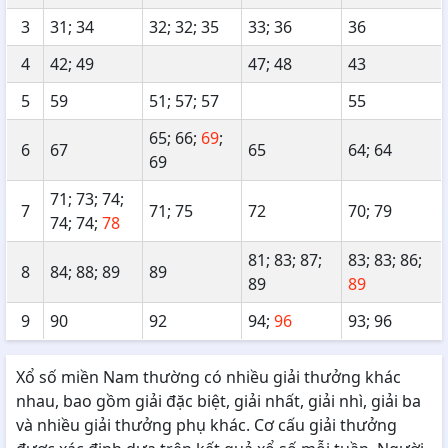
3
31; 34
32; 32; 35
33; 36
36
4
42; 49
47; 48
43
5
59
51; 57; 57
55
65; 66;
69
;
6
67
65
64; 64
69
71; 73; 74;
7
71; 75
72
70; 79
74; 74;
78
81; 83; 87;
83; 83; 86;
8
84; 88; 89
89
89
89
9
90
92
94;
96
93; 96
Xổ số miền Nam thường có nhiều giải thưởng khác
nhau, bao gồm giải đặc biệt, giải nhất, giải nhì, giải ba
và nhiều giải thưởng phụ khác. Cơ cấu giải thưởng