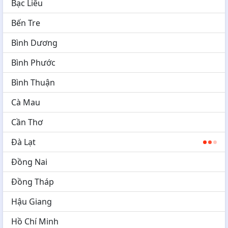
Bạc Liêu
Bến Tre
Bình Dương
Bình Phước
Bình Thuận
Cà Mau
Cần Thơ
Đà Lạt
Đồng Nai
Đồng Tháp
Hậu Giang
Hồ Chí Minh