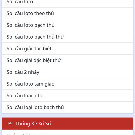
Soi cầu loto
Soi cầu loto theo thứ
Soi cầu loto bạch thủ
Soi cầu loto bạch thủ thứ
Soi cầu giải đặc biệt
Soi cầu giải đặc biệt thứ
Soi cầu 2 nháy
Soi cầu loto tam giác
Soi cầu loại loto
Soi cầu loại loto bạch thủ
Thống Kê Xổ Số