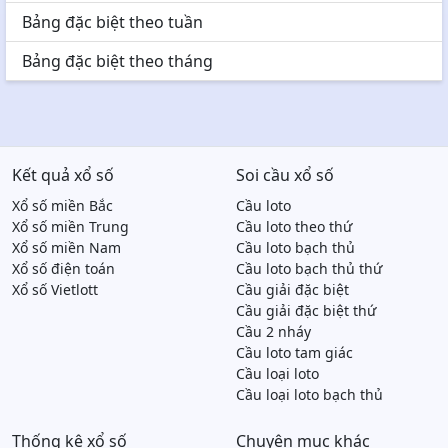
Bảng đặc biệt theo tuần
Bảng đặc biệt theo tháng
Kết quả xổ số
Soi cầu xổ số
Xổ số miền Bắc
Cầu loto
Xổ số miền Trung
Cầu loto theo thứ
Xổ số miền Nam
Cầu loto bạch thủ
Xổ số điện toán
Cầu loto bạch thủ thứ
Xổ số Vietlott
Cầu giải đặc biệt
Cầu giải đặc biệt thứ
Cầu 2 nháy
Cầu loto tam giác
Cầu loại loto
Cầu loại loto bạch thủ
Thống kê xổ số
Chuyên mục khác