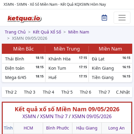
XSMN - SXMN - Xổ Số Miền Nam - Kết Quả KQXSMN Hôm Nay
Trang Chủ
Kết Quả Xổ Số
Miền Nam
XSMN 09/05/2026
Miền Bắc
Miền Trung
Miền Nam
18:15
17:15
16:15
Thái Bình
Khánh Hòa
Đà Lạt
18:15
17:15
16:15
Điện toán
Kon Tum
Kiên Giang
18:15
17:15
16:15
Mega 6/45
Huế
Tiền Giang
Thứ 2
Thứ 3
Thứ 4
Thứ 5
Thứ 6
Thứ 7
C.Nhật
Kết quả xổ số Miền Nam 09/05/2026
XSMN
/
XSMN Thứ 7
/
XSMN 09/05/2026
Tỉnh
HCM
Bình Phước
Hậu Giang
Long An