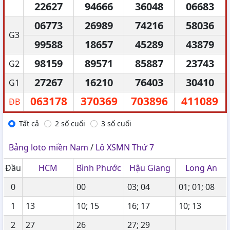
22627
94666
36048
06683
06773
26989
74216
58036
G3
99588
18657
45289
43879
98159
89571
85887
23743
G2
27267
16210
76403
30410
G1
063178
370369
703896
411089
ĐB
Tất cả
2 số cuối
3 số cuối
Bảng loto miền Nam
/
Lô XSMN Thứ 7
Đầu
HCM
Bình Phước
Hậu Giang
Long An
0
00
03; 04
01; 01; 08
1
13
10; 15
16; 17
10; 13
2
27
26
27; 29