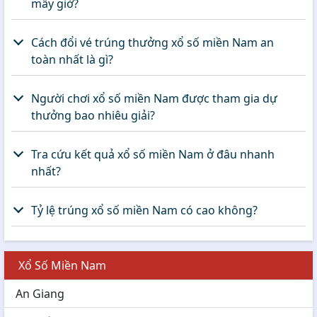
mấy giờ?
Cách đổi vé trúng thưởng xổ số miền Nam an
toàn nhất là gì?
Người chơi xổ số miền Nam được tham gia dự
thưởng bao nhiêu giải?
Tra cứu kết quả xổ số miền Nam ở đâu nhanh
nhất?
Tỷ lệ trúng xổ số miền Nam có cao không?
Xổ Số Miền Nam
An Giang