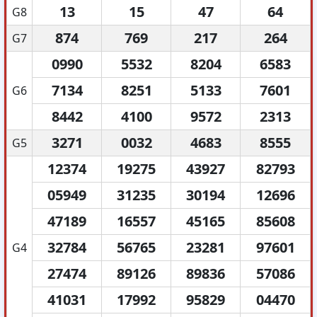
13
15
47
64
G8
874
769
217
264
G7
0990
5532
8204
6583
7134
8251
5133
7601
G6
8442
4100
9572
2313
3271
0032
4683
8555
G5
12374
19275
43927
82793
05949
31235
30194
12696
47189
16557
45165
85608
32784
56765
23281
97601
G4
27474
89126
89836
57086
41031
17992
95829
04470