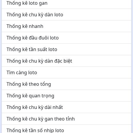
Thống kê loto gan
Thống kê chu kỳ dàn loto
Thống kê nhanh
Thống kê đầu đuôi loto
Thống kê tần suất loto
Thống kê chu kỳ dàn đặc biệt
Tìm càng loto
Thống kê theo tổng
Thống kê quan trọng
Thống kê chu kỳ dài nhất
Thống kê chu kỳ gan theo tỉnh
Thống kê tần số nhịp loto