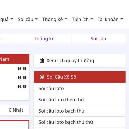
t quả
Soi cầu
Thống kê
Tiện ích
Tài khoản
n
Thống kê
Soi cầu
 Nam
Xem lịch quay thưởng
16:15
Soi Cầu Xổ Số
16:15
16:15
Soi cầu loto
Soi cầu loto theo thứ
C.Nhật
Soi cầu loto bạch thủ
Soi cầu loto bạch thủ thứ