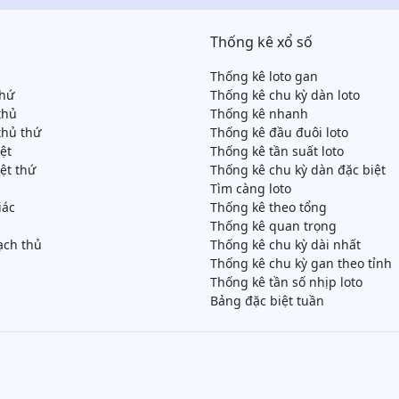
Thống kê xổ số
Thống kê loto gan
thứ
Thống kê chu kỳ dàn loto
thủ
Thống kê nhanh
thủ thứ
Thống kê đầu đuôi loto
ệt
Thống kê tần suất loto
ệt thứ
Thống kê chu kỳ dàn đặc biệt
Tìm càng loto
iác
Thống kê theo tổng
Thống kê quan trọng
bạch thủ
Thống kê chu kỳ dài nhất
Thống kê chu kỳ gan theo tỉnh
Thống kê tần số nhịp loto
Bảng đặc biệt tuần