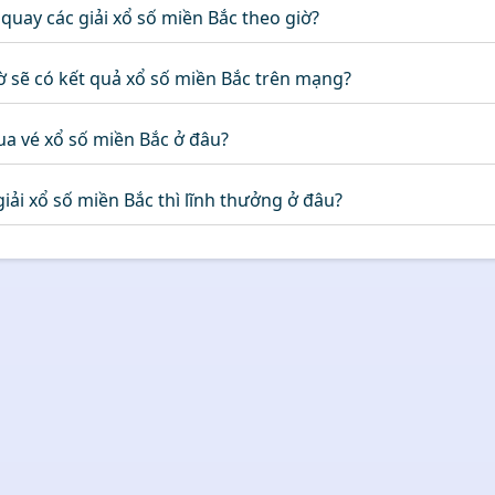
quay các giải xổ số miền Bắc theo giờ?
ờ sẽ có kết quả xổ số miền Bắc trên mạng?
a vé xổ số miền Bắc ở đâu?
iải xổ số miền Bắc thì lĩnh thưởng ở đâu?