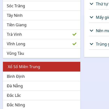
Thứ tự 
Sóc Trăng
Tây Ninh
Mấy gi
Tiền Giang
Nên mu
Trà Vinh
Vĩnh Long
Trúng g
Vũng Tàu
Xổ Số Miền Trung
Bình Định
Đà Nẵng
Đắc Lắc
Đắc Nông