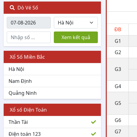
Dò Vé Số
ĐB
Xem kết quả
G1
G2
Xổ Số Miền Bắc
Hà Nội
G3
Nam Định
G4
Quảng Ninh
G5
Xổ số Điện Toán
G6
Thần Tài
G7
Điện toán 123