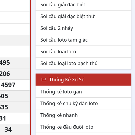
Soi cầu giải đặc biệt
Soi cầu giải đặc biệt thứ
Soi cầu 2 nháy
Soi cầu loto tam giác
Soi cầu loại loto
495
Soi cầu loại loto bạch thủ
206
Thống Kê Xổ Số
4597
Thống kê loto gan
505
Thống kê chu kỳ dàn loto
635
Thống kê nhanh
31
Thống kê đầu đuôi loto
34