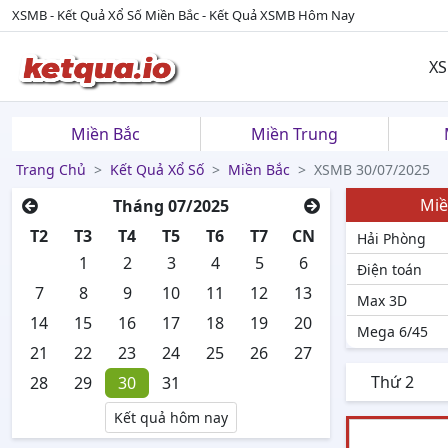
XSMB - Kết Quả Xổ Số Miền Bắc - Kết Quả XSMB Hôm Nay
X
Miền Bắc
Miền Trung
Trang Chủ
Kết Quả Xổ Số
Miền Bắc
XSMB 30/07/2025
Miề
Tháng 07/2025
T2
T3
T4
T5
T6
T7
CN
Hải Phòng
1
2
3
4
5
6
Điện toán
7
8
9
10
11
12
13
Max 3D
14
15
16
17
18
19
20
Mega 6/45
21
22
23
24
25
26
27
Thứ 2
28
29
30
31
Kết quả hôm nay