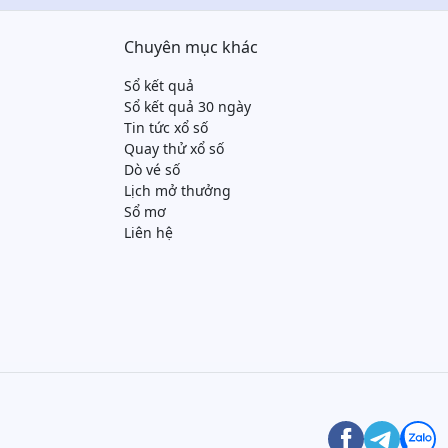
Chuyên mục khác
Sổ kết quả
Sổ kết quả 30 ngày
Tin tức xổ số
Quay thử xổ số
Dò vé số
Lịch mở thưởng
Sổ mơ
Liên hệ