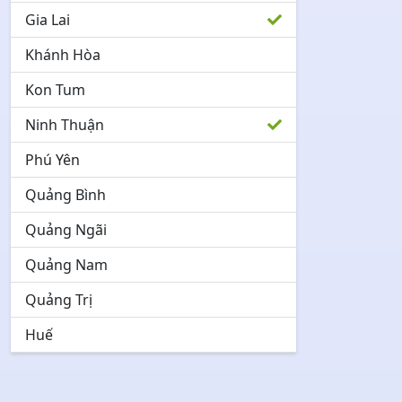
Gia Lai
Khánh Hòa
Kon Tum
Ninh Thuận
Phú Yên
Quảng Bình
Quảng Ngãi
Quảng Nam
Quảng Trị
Huế