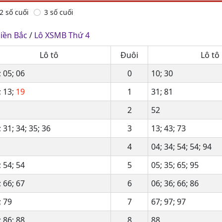
2 số cuối
3 số cuối
iền Bắc
/
Lô XSMB Thứ 4
Lô tô
Đuôi
Lô tô
; 05; 06
0
10; 30
; 13;
19
1
31; 81
2
52
; 31; 34; 35; 36
3
13; 43; 73
4
04; 34; 54; 54; 94
; 54; 54
5
05; 35; 65; 95
; 66; 67
6
06; 36; 66; 86
; 79
7
67; 97; 97
; 86; 88
8
88