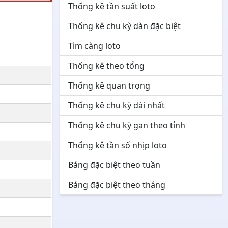
Thống kê tần suất loto
Thống kê chu kỳ dàn đặc biệt
Tìm càng loto
Thống kê theo tổng
Thống kê quan trọng
Thống kê chu kỳ dài nhất
Thống kê chu kỳ gan theo tỉnh
Thống kê tần số nhịp loto
Bảng đặc biệt theo tuần
Bảng đặc biệt theo tháng