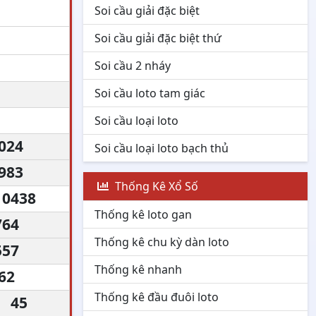
Soi cầu giải đặc biệt
Soi cầu giải đặc biệt thứ
Soi cầu 2 nháy
Soi cầu loto tam giác
Soi cầu loại loto
024
Soi cầu loại loto bạch thủ
983
Thống Kê Xổ Số
0438
Thống kê loto gan
764
Thống kê chu kỳ dàn loto
557
Thống kê nhanh
62
Thống kê đầu đuôi loto
45