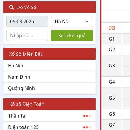
Dò Vé Số
ĐB
Xem kết quả
G1
G2
Xổ Số Miền Bắc
Hà Nội
G3
Nam Định
G4
Quảng Ninh
G5
Xổ số Điện Toán
G6
Thần Tài
G7
Điện toán 123