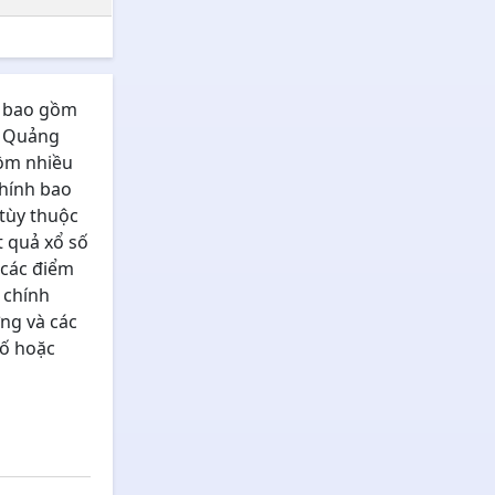
, bao gồm
, Quảng
gồm nhiều
chính bao
 tùy thuộc
t quả xổ số
 các điểm
 chính
ởng và các
số hoặc