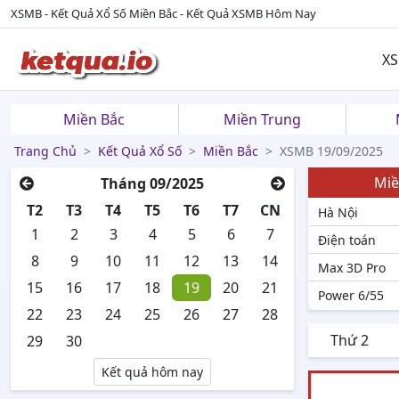
XSMB - Kết Quả Xổ Số Miền Bắc - Kết Quả XSMB Hôm Nay
X
Miền Bắc
Miền Trung
Trang Chủ
Kết Quả Xổ Số
Miền Bắc
XSMB 19/09/2025
Miề
Tháng 09/2025
T2
T3
T4
T5
T6
T7
CN
Hà Nội
1
2
3
4
5
6
7
Điện toán
8
9
10
11
12
13
14
Max 3D Pro
15
16
17
18
19
20
21
Power 6/55
22
23
24
25
26
27
28
Thứ 2
29
30
Kết quả hôm nay