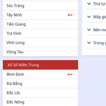
Thứ tự 
Sóc Trăng
Tây Ninh
Mấy gi
Tiền Giang
Nên mu
Trà Vinh
Vĩnh Long
Trúng g
Vũng Tàu
Xổ Số Miền Trung
Bình Định
Đà Nẵng
Đắc Lắc
Đắc Nông