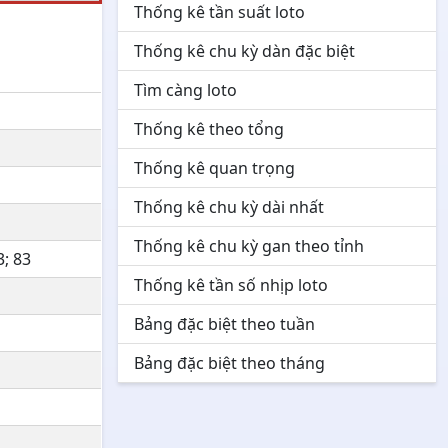
Thống kê tần suất loto
Thống kê chu kỳ dàn đặc biệt
Tìm càng loto
Thống kê theo tổng
Thống kê quan trọng
Thống kê chu kỳ dài nhất
Thống kê chu kỳ gan theo tỉnh
3; 83
Thống kê tần số nhịp loto
Bảng đặc biệt theo tuần
Bảng đặc biệt theo tháng