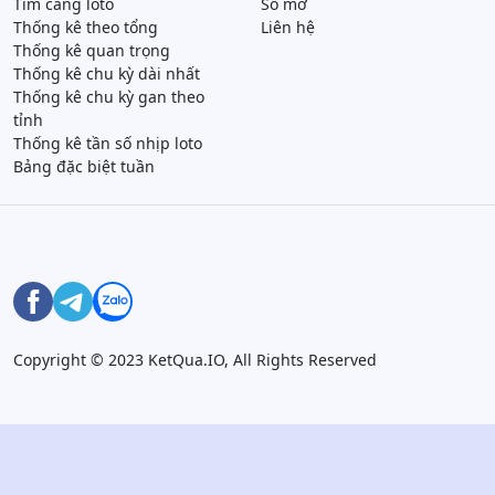
Tìm càng loto
Sổ mơ
Thống kê theo tổng
Liên hệ
Thống kê quan trọng
Thống kê chu kỳ dài nhất
Thống kê chu kỳ gan theo
tỉnh
Thống kê tần số nhịp loto
Bảng đặc biệt tuần
Copyright © 2023 KetQua.IO, All Rights Reserved
×