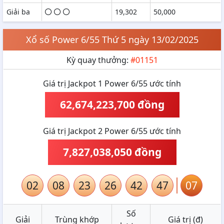
Giải ba
19,302
50,000
Xổ số Power 6/55 Thứ 5 ngày 13/02/2025
Kỳ quay thưởng:
#01151
Giá trị Jackpot 1 Power 6/55 ước tính
62,674,223,700 đồng
Giá trị Jackpot 2 Power 6/55 ước tính
7,827,038,050 đồng
02
08
23
26
42
47
07
Số
Giải
Trùng khớp
Giá trị (đ)