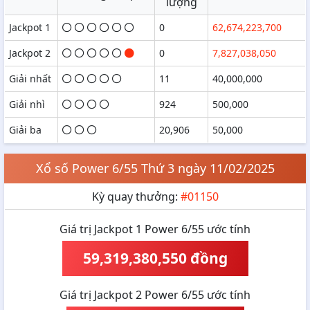
lượng
Jackpot 1
0
62,674,223,700
Jackpot 2
0
7,827,038,050
Giải nhất
11
40,000,000
Giải nhì
924
500,000
Giải ba
20,906
50,000
Xổ số Power 6/55 Thứ 3 ngày 11/02/2025
Kỳ quay thưởng:
#01150
Giá trị Jackpot 1 Power 6/55 ước tính
59,319,380,550 đồng
Giá trị Jackpot 2 Power 6/55 ước tính